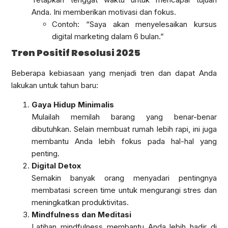
Anda. Ini memberikan motivasi dan fokus.
Contoh: “Saya akan menyelesaikan kursus
digital marketing dalam 6 bulan.”
Tren Positif
Resolusi
2025
Beberapa kebiasaan yang menjadi tren dan dapat Anda
lakukan untuk tahun baru:
Gaya Hidup Minimalis
Mulailah memilah barang yang benar-benar
dibutuhkan. Selain membuat rumah lebih rapi, ini juga
membantu Anda lebih fokus pada hal-hal yang
penting.
Digital Detox
Semakin banyak orang menyadari pentingnya
membatasi screen time untuk mengurangi stres dan
meningkatkan produktivitas.
Mindfulness dan Meditasi
Latihan mindfulness membantu Anda lebih hadir di