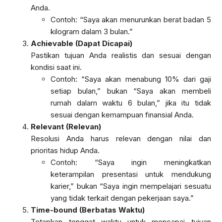
Anda.
Contoh: “Saya akan menurunkan berat badan 5
kilogram dalam 3 bulan.”
Achievable (Dapat Dicapai)
Pastikan tujuan Anda realistis dan sesuai dengan
kondisi saat ini.
Contoh: “Saya akan menabung 10% dari gaji
setiap bulan,” bukan “Saya akan membeli
rumah dalam waktu 6 bulan,” jika itu tidak
sesuai dengan kemampuan finansial Anda.
Relevant (Relevan)
Resolusi Anda harus relevan dengan nilai dan
prioritas hidup Anda.
Contoh: “Saya ingin meningkatkan
keterampilan presentasi untuk mendukung
karier,” bukan “Saya ingin mempelajari sesuatu
yang tidak terkait dengan pekerjaan saya.”
Time-bound (Berbatas Waktu)
Tetapkan tenggat waktu untuk mencapai tujuan