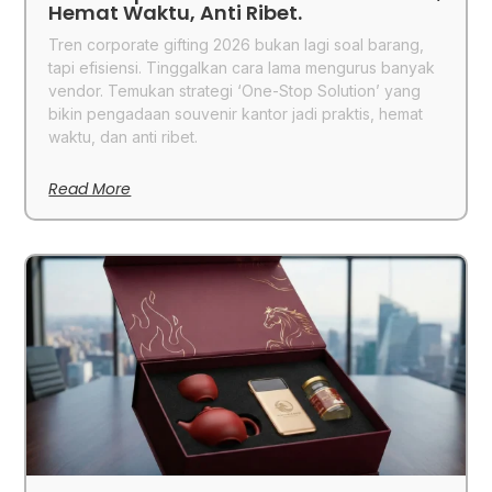
Hemat Waktu, Anti Ribet.
Tren corporate gifting 2026 bukan lagi soal barang,
tapi efisiensi. Tinggalkan cara lama mengurus banyak
vendor. Temukan strategi ‘One-Stop Solution’ yang
bikin pengadaan souvenir kantor jadi praktis, hemat
waktu, dan anti ribet.
Read More