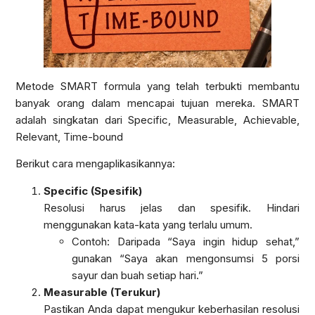
Metode SMART formula yang telah terbukti membantu
banyak orang dalam mencapai tujuan mereka. SMART
adalah singkatan dari Specific, Measurable, Achievable,
Relevant, Time-bound
Berikut cara mengaplikasikannya:
Specific (Spesifik)
Resolusi harus jelas dan spesifik. Hindari
menggunakan kata-kata yang terlalu umum.
Contoh: Daripada “Saya ingin hidup sehat,”
gunakan “Saya akan mengonsumsi 5 porsi
sayur dan buah setiap hari.”
Measurable (Terukur)
Pastikan Anda dapat mengukur keberhasilan resolusi