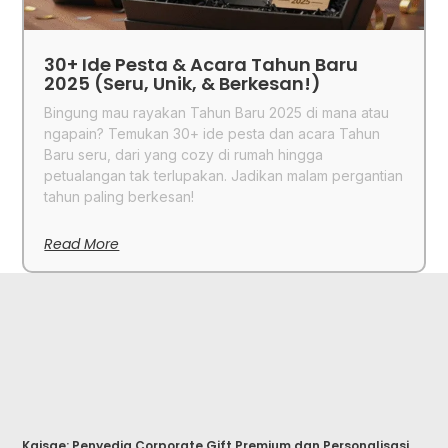
30+ Ide Pesta & Acara Tahun Baru
2025 (Seru, Unik, & Berkesan!)
Bingung mau rayakan Tahun Baru 2025 di mana atau
ngapain? Temukan 30+ ide pesta dan acara Tahun
Baru seru, dari yang cozy di rumah hingga
petualangan tak terlupakan. Jadikan malam pergantian
tahun paling berkesan!
Read More
Kaisae: Penyedia Corporate Gift Premium dan Personalisasi