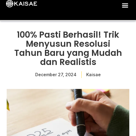
100% Pasti Berhasil! Trik
Menyusun Resolusi
Tahun Baru yang Mudah
dan Realistis
December 27, 2024
Kaisae