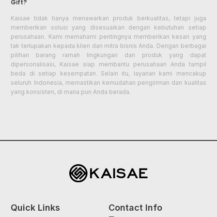
Gift?
Kaisae tidak hanya menawarkan produk berkualitas, tetapi juga
memberikan solusi yang disesuaikan dengan kebutuhan setiap
perusahaan. Kami memahami pentingnya memberikan kesan yang
tak terlupakan kepada klien dan mitra bisnis Anda. Dengan berbagai
pilihan barang ramah lingkungan dan produk yang dapat
dipersonalisasi, Kaisae siap membantu perusahaan Anda tampil
beda di setiap kesempatan. Selain itu, layanan kami mencakup
seluruh Indonesia, memastikan kemudahan pengiriman dan kualitas
yang konsisten, di mana pun Anda berada.
Quick Links
Contact Info