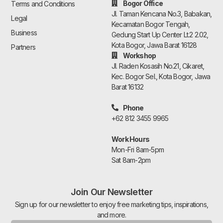
Bogor Office
Terms and Conditions
Jl. Taman Kencana No.3, Babakan,
Legal
Kecamatan Bogor Tengah,
Business
Gedung Start Up Center Lt.2 2.02,
Kota Bogor, Jawa Barat 16128
Partners
Workshop
Jl. Raden Kosasih No.21, Cikaret,
Kec. Bogor Sel., Kota Bogor, Jawa
Barat 16132
Phone
+62 812 3455 9965
Work Hours
Mon-Fri 8am-5pm
Sat 8am-2pm
Join Our Newsletter
Sign up for our newsletter to enjoy free marketing tips, inspirations,
and more.