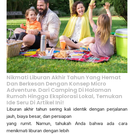
Nikmati Liburan Akhir Tahun Yang Hemat
Dan Berkesan Dengan Konsep Micro
Adventure. Dari Camping Di Halaman
Rumah Hingga Eksplorasi Lokal, Temukan
Ide Seru Di Artikel Ini!
Liburan akhir tahun sering kali identik dengan perjalanan
jauh, biaya besar, dan persiapan
yang rumit. Namun, tahukah Anda bahwa ada cara
menikmati liburan dengan lebih