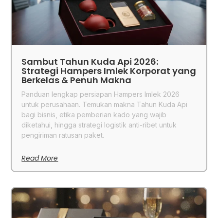
Sambut Tahun Kuda Api 2026:
Strategi Hampers Imlek Korporat yang
Berkelas & Penuh Makna
Panduan lengkap persiapan Hampers Imlek 2026
untuk perusahaan. Temukan makna Tahun Kuda Api
bagi bisnis, etika pemberian kado yang wajib
diketahui, hingga strategi logistik anti-ribet untuk
pengiriman ratusan paket.
Read More