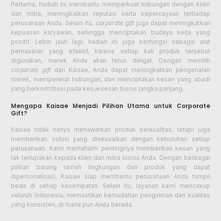
Pertama, hadiah ini membantu memperkuat hubungan dengan klien
dan mitra, meningkatkan reputasi serta kepercayaan terhadap
perusahaan Anda. Selain itu,
corporate gift
juga dapat meningkatkan
kepuasan karyawan, sehingga menciptakan budaya kerja yang
positif. Lebih jauh lagi, hadiah ini juga berfungsi sebagai alat
pemasaran yang efektif, karena setiap kali produk tersebut
digunakan, merek Anda akan terus diingat. Dengan memilih
corporate gift
dari Kaisae, Anda dapat meningkatkan pengenalan
merek, mempererat hubungan, dan menciptakan kesan yang abadi
yang berkontribusi pada kesuksesan bisnis jangka panjang.
Mengapa Kaisae Menjadi Pilihan Utama untuk Corporate
Gift?
Kaisae tidak hanya menawarkan produk berkualitas, tetapi juga
memberikan solusi yang disesuaikan dengan kebutuhan setiap
perusahaan. Kami memahami pentingnya memberikan kesan yang
tak terlupakan kepada klien dan mitra bisnis Anda. Dengan berbagai
pilihan barang ramah lingkungan dan produk yang dapat
dipersonalisasi, Kaisae siap membantu perusahaan Anda tampil
beda di setiap kesempatan. Selain itu, layanan kami mencakup
seluruh Indonesia, memastikan kemudahan pengiriman dan kualitas
yang konsisten, di mana pun Anda berada.