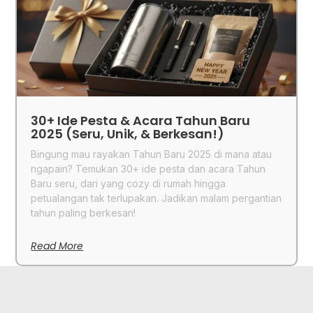
30+ Ide Pesta & Acara Tahun Baru
2025 (Seru, Unik, & Berkesan!)
Bingung mau rayakan Tahun Baru 2025 di mana atau
ngapain? Temukan 30+ ide pesta dan acara Tahun
Baru seru, dari yang cozy di rumah hingga
petualangan tak terlupakan. Jadikan malam pergantian
tahun paling berkesan!
Read More