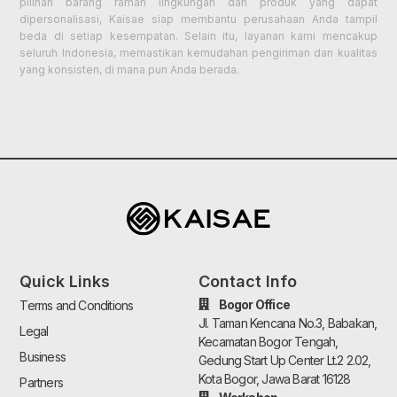
pilihan barang ramah lingkungan dan produk yang dapat
dipersonalisasi, Kaisae siap membantu perusahaan Anda tampil
beda di setiap kesempatan. Selain itu, layanan kami mencakup
seluruh Indonesia, memastikan kemudahan pengiriman dan kualitas
yang konsisten, di mana pun Anda berada.
Quick Links
Contact Info
Bogor Office
Terms and Conditions
Jl. Taman Kencana No.3, Babakan,
Legal
Kecamatan Bogor Tengah,
Business
Gedung Start Up Center Lt.2 2.02,
Kota Bogor, Jawa Barat 16128
Partners