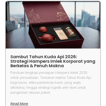
Sambut Tahun Kuda Api 2026:
Strategi Hampers Imlek Korporat yang
Berkelas & Penuh Makna
Panduan lengkap persiapan Hampers Imlek 2026
untuk perusahaan. Temukan makna Tahun Kuda Api
bagi bisnis, etika pemberian kado yang wajib
diketahui, hingga strategi logistik anti-ribet untuk
pengiriman ratusan paket.
Read More