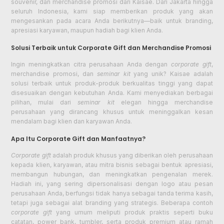
souvenir, dan merchandise promosi dari Kaisae. Dari Jakarta hingga
seluruh Indonesia, kami siap memberikan produk yang akan
mengesankan pada acara Anda berikutnya—baik untuk branding,
apresiasi karyawan, maupun hadiah bagi klien Anda.
Solusi Terbaik untuk Corporate Gift dan Merchandise Promosi
Ingin meningkatkan citra perusahaan Anda dengan
corporate gift
,
merchandise promosi, dan
seminar kit
yang unik? Kaisae adalah
solusi terbaik untuk produk-produk berkualitas tinggi yang dapat
disesuaikan dengan kebutuhan Anda. Kami menyediakan berbagai
pilihan, mulai dari
seminar kit
elegan hingga merchandise
perusahaan yang dirancang khusus untuk meninggalkan kesan
mendalam bagi klien dan karyawan Anda.
Apa Itu Corporate Gift dan Manfaatnya?
Corporate gift
adalah produk khusus yang diberikan oleh perusahaan
kepada klien, karyawan, atau mitra bisnis sebagai bentuk apresiasi,
membangun hubungan, dan meningkatkan pengenalan merek.
Hadiah ini, yang sering dipersonalisasi dengan logo atau pesan
perusahaan Anda, berfungsi tidak hanya sebagai tanda terima kasih,
tetapi juga sebagai alat branding yang strategis. Beberapa contoh
corporate gift
yang umum meliputi produk praktis seperti buku
catatan, power bank, tumbler, serta produk premium atau ramah