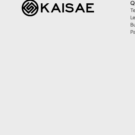
Q
Te
Le
Bu
Pa