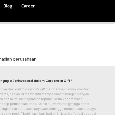
Blog
Career
hadiah perusahaan.
ngapa Berinvestasi dalam Corporate Gift?
rinvestasi dalam
corporate gift
memberikan banyak manfaat.
rtama, hadiah ini membantu memperkuat hubungan dengan
ien dan mitra, meningkatkan reputasi serta kepercayaan
rhadap perusahaan Anda. Selain itu,
corporate gift
juga dapat
ningkatkan kepuasan karyawan, sehingga menciptakan budaya
ja yang positif. Lebih jauh lagi, hadiah ini juga berfungsi sebagai