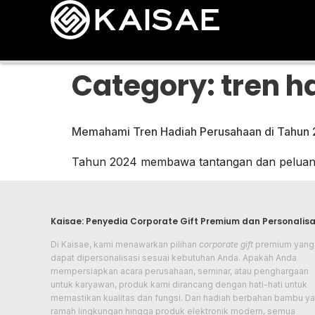
Category:
tren 
Memahami Tren Hadiah Perusahaan di Tahun
Tahun 2024 membawa tantangan dan peluang 
Kaisae: Penyedia Corporate Gift Premium dan Personalisa
Di Kaisae, kami menawarkan pilihan
corporate gift
premium yang
dapat dipersonalisasi sesuai kebutuhan Anda. Apakah Anda
mempersiapkan acara perusahaan, seminar, atau penghargaan
untuk karyawan, produk kami dirancang dengan hati-hati untuk
memastikan kualitas dan fungsi. Dari hadiah berbahan bambu y
ramah lingkungan hingga produk elektronik modern, semua