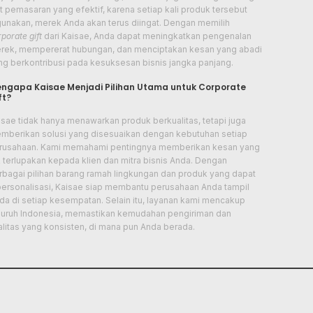
at pemasaran yang efektif, karena setiap kali produk tersebut
gunakan, merek Anda akan terus diingat. Dengan memilih
porate gift
dari Kaisae, Anda dapat meningkatkan pengenalan
rek, mempererat hubungan, dan menciptakan kesan yang abadi
ng berkontribusi pada kesuksesan bisnis jangka panjang.
ngapa Kaisae Menjadi Pilihan Utama untuk Corporate
ft?
isae tidak hanya menawarkan produk berkualitas, tetapi juga
mberikan solusi yang disesuaikan dengan kebutuhan setiap
rusahaan. Kami memahami pentingnya memberikan kesan yang
k terlupakan kepada klien dan mitra bisnis Anda. Dengan
rbagai pilihan barang ramah lingkungan dan produk yang dapat
personalisasi, Kaisae siap membantu perusahaan Anda tampil
da di setiap kesempatan. Selain itu, layanan kami mencakup
luruh Indonesia, memastikan kemudahan pengiriman dan
alitas yang konsisten, di mana pun Anda berada.