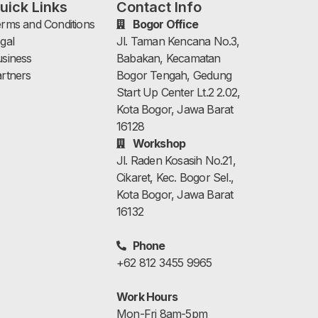
uick Links
Contact Info
rms and Conditions
Bogor Office
gal
Jl. Taman Kencana No.3,
siness
Babakan, Kecamatan
rtners
Bogor Tengah, Gedung
Start Up Center Lt.2 2.02,
Kota Bogor, Jawa Barat
16128
Workshop
Jl. Raden Kosasih No.21,
Cikaret, Kec. Bogor Sel.,
Kota Bogor, Jawa Barat
16132
Phone
+62 812 3455 9965
Work Hours
Mon-Fri 8am-5pm