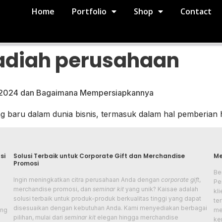
Home
Portfolio
Shop
Contact
hadiah perusahaan
 2024 dan Bagaimana Mempersiapkannya
baru dalam dunia bisnis, termasuk dalam hal pemberian 
si
Solusi Terbaik untuk Corporate Gift dan Merchandise
Me
Promosi
Be
Ingin meningkatkan citra perusahaan Anda dengan
corporate gift
,
Pe
merchandise promosi, dan
seminar kit
yang unik? Kaisae adalah
kl
solusi terbaik untuk produk-produk berkualitas tinggi yang dapat
te
disesuaikan dengan kebutuhan Anda. Kami menyediakan berbagai
ang
me
pilihan, mulai dari
seminar kit
elegan hingga merchandise
ker