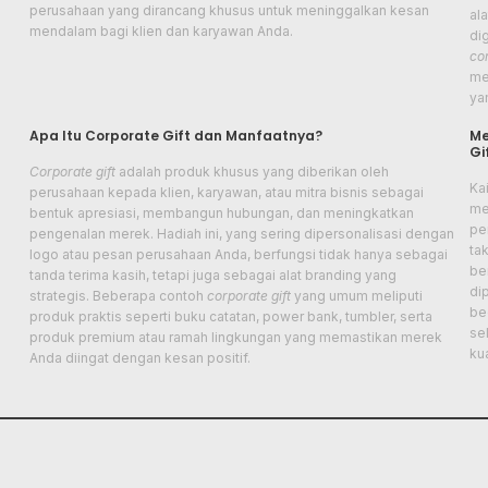
perusahaan yang dirancang khusus untuk meninggalkan kesan
al
mendalam bagi klien dan karyawan Anda.
di
cor
me
ya
Apa Itu Corporate Gift dan Manfaatnya?
Me
Gi
Corporate gift
adalah produk khusus yang diberikan oleh
Ka
a
perusahaan kepada klien, karyawan, atau mitra bisnis sebagai
me
bentuk apresiasi, membangun hubungan, dan meningkatkan
pe
pengenalan merek. Hadiah ini, yang sering dipersonalisasi dengan
ta
logo atau pesan perusahaan Anda, berfungsi tidak hanya sebagai
be
tanda terima kasih, tetapi juga sebagai alat branding yang
di
strategis. Beberapa contoh
corporate gift
yang umum meliputi
be
produk praktis seperti buku catatan, power bank, tumbler, serta
se
produk premium atau ramah lingkungan yang memastikan merek
ku
Anda diingat dengan kesan positif.