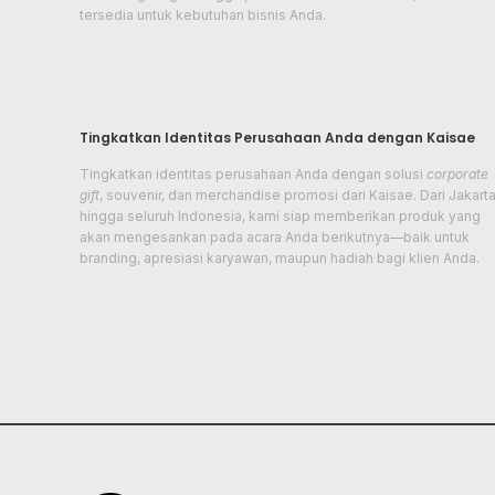
tersedia untuk kebutuhan bisnis Anda.
Tingkatkan Identitas Perusahaan Anda dengan Kaisae
Tingkatkan identitas perusahaan Anda dengan solusi
corporate
gift
, souvenir, dan merchandise promosi dari Kaisae. Dari Jakart
hingga seluruh Indonesia, kami siap memberikan produk yang
akan mengesankan pada acara Anda berikutnya—baik untuk
branding, apresiasi karyawan, maupun hadiah bagi klien Anda.