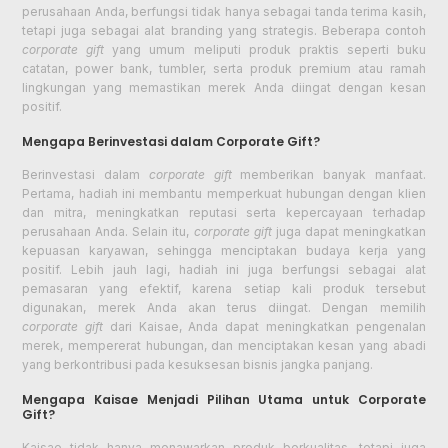
perusahaan Anda, berfungsi tidak hanya sebagai tanda terima kasih,
tetapi juga sebagai alat branding yang strategis. Beberapa contoh
corporate gift
yang umum meliputi produk praktis seperti buku
catatan, power bank, tumbler, serta produk premium atau ramah
lingkungan yang memastikan merek Anda diingat dengan kesan
positif.
Mengapa Berinvestasi dalam Corporate Gift?
Berinvestasi dalam
corporate gift
memberikan banyak manfaat.
Pertama, hadiah ini membantu memperkuat hubungan dengan klien
dan mitra, meningkatkan reputasi serta kepercayaan terhadap
perusahaan Anda. Selain itu,
corporate gift
juga dapat meningkatkan
kepuasan karyawan, sehingga menciptakan budaya kerja yang
positif. Lebih jauh lagi, hadiah ini juga berfungsi sebagai alat
pemasaran yang efektif, karena setiap kali produk tersebut
digunakan, merek Anda akan terus diingat. Dengan memilih
corporate gift
dari Kaisae, Anda dapat meningkatkan pengenalan
merek, mempererat hubungan, dan menciptakan kesan yang abadi
yang berkontribusi pada kesuksesan bisnis jangka panjang.
Mengapa Kaisae Menjadi Pilihan Utama untuk Corporate
Gift?
Kaisae tidak hanya menawarkan produk berkualitas, tetapi juga