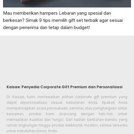
Mau memberikan hampers Lebaran yang spesial dan
berkesan? Simak 9 tips memilih gift set terbaik agar sesuai
dengan penerima dan tetap dalam budget!
Kaisae: Penyedia Corporate Gift Premium dan Personalisasi
Di Kaisae, kami menawarkan pilihan
corporate gift
premium yang
dapat dipersonalisasi sesuai kebutuhan Anda. Apakah Anda
mempersiapkan acara perusahaan, seminar, atau penghargaan untuk
karyawan, produk kami dirancang dengan hati-hati untuk
memastikan kualitas dan fungsi. Dari hadiah berbahan bambu yang
ramah lingkungan hingga produk elektronik modern, semua tersedia
untuk kebutuhan bisnis Anda.