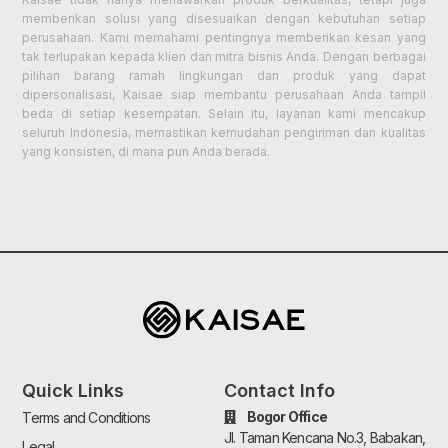
memberikan solusi yang disesuaikan dengan kebutuhan setiap
perusahaan. Kami memahami pentingnya memberikan kesan yang
tak terlupakan kepada klien dan mitra bisnis Anda. Dengan berbagai
pilihan barang ramah lingkungan dan produk yang dapat
dipersonalisasi, Kaisae siap membantu perusahaan Anda tampil
beda di setiap kesempatan. Selain itu, layanan kami mencakup
seluruh Indonesia, memastikan kemudahan pengiriman dan kualitas
yang konsisten, di mana pun Anda berada.
Quick Links
Contact Info
Bogor Office
Terms and Conditions
Jl. Taman Kencana No.3, Babakan,
Legal