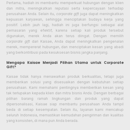
Pertama, hadiah ini membantu memperkuat hubungan dengan klien
dan mitra, meningkatkan reputasi serta kepercayaan terhadap
perusahaan Anda. Selain itu,
corporate gift
juga dapat meningkatkan
kepuasan karyawan, sehingga menciptakan budaya kerja yang
positif. Lebih jauh lagi, hadiah ini juga berfungsi sebagai alat
pemasaran yang efektif, karena setiap kali produk tersebut
digunakan, merek Anda akan terus diingat. Dengan memilih
corporate gift
dari Kaisae, Anda dapat meningkatkan pengenalan
merek, mempererat hubungan, dan menciptakan kesan yang abadi
yang berkontribusi pada kesuksesan bisnis jangka panjang.
Mengapa Kaisae Menjadi Pilihan Utama untuk Corporate
Gift?
Kaisae tidak hanya menawarkan produk berkualitas, tetapi juga
memberikan solusi yang disesuaikan dengan kebutuhan setiap
perusahaan. Kami memahami pentingnya memberikan kesan yang
tak terlupakan kepada klien dan mitra bisnis Anda. Dengan berbagai
pilihan barang ramah lingkungan dan produk yang dapat
dipersonalisasi, Kaisae siap membantu perusahaan Anda tampil
beda di setiap kesempatan. Selain itu, layanan kami mencakup
seluruh Indonesia, memastikan kemudahan pengiriman dan kualitas
yang konsisten, di mana pun Anda berada.