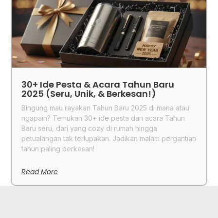
30+ Ide Pesta & Acara Tahun Baru
2025 (Seru, Unik, & Berkesan!)
Bingung mau rayakan Tahun Baru 2025 di mana atau
ngapain? Temukan 30+ ide pesta dan acara Tahun
Baru seru, dari yang cozy di rumah hingga
petualangan tak terlupakan. Jadikan malam pergantian
tahun paling berkesan!
Read More