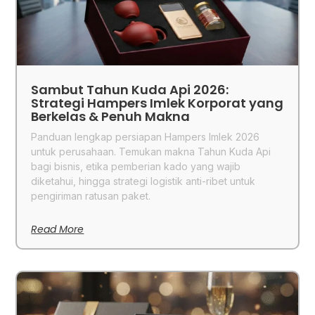
Sambut Tahun Kuda Api 2026:
Strategi Hampers Imlek Korporat yang
Berkelas & Penuh Makna
Panduan lengkap persiapan Hampers Imlek 2026
untuk perusahaan. Temukan makna Tahun Kuda Api
bagi bisnis, etika pemberian kado yang wajib
diketahui, hingga strategi logistik anti-ribet untuk
pengiriman ratusan paket.
Read More