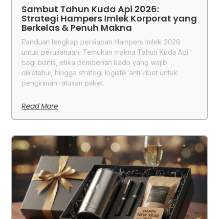
Sambut Tahun Kuda Api 2026:
Strategi Hampers Imlek Korporat yang
Berkelas & Penuh Makna
Panduan lengkap persiapan Hampers Imlek 2026
untuk perusahaan. Temukan makna Tahun Kuda Api
bagi bisnis, etika pemberian kado yang wajib
diketahui, hingga strategi logistik anti-ribet untuk
pengiriman ratusan paket.
Read More