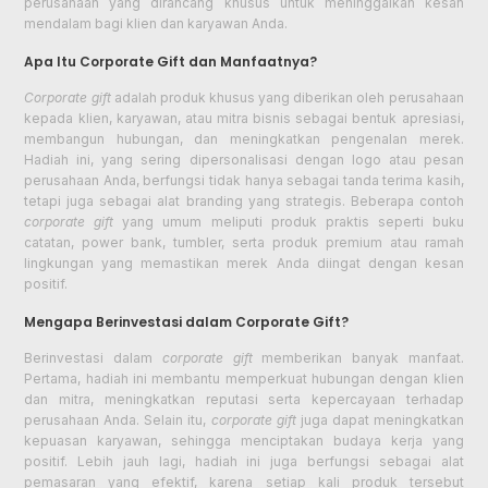
perusahaan yang dirancang khusus untuk meninggalkan kesan
mendalam bagi klien dan karyawan Anda.
Apa Itu Corporate Gift dan Manfaatnya?
Corporate gift
adalah produk khusus yang diberikan oleh perusahaan
kepada klien, karyawan, atau mitra bisnis sebagai bentuk apresiasi,
membangun hubungan, dan meningkatkan pengenalan merek.
Hadiah ini, yang sering dipersonalisasi dengan logo atau pesan
perusahaan Anda, berfungsi tidak hanya sebagai tanda terima kasih,
tetapi juga sebagai alat branding yang strategis. Beberapa contoh
corporate gift
yang umum meliputi produk praktis seperti buku
catatan, power bank, tumbler, serta produk premium atau ramah
lingkungan yang memastikan merek Anda diingat dengan kesan
positif.
Mengapa Berinvestasi dalam Corporate Gift?
Berinvestasi dalam
corporate gift
memberikan banyak manfaat.
Pertama, hadiah ini membantu memperkuat hubungan dengan klien
dan mitra, meningkatkan reputasi serta kepercayaan terhadap
perusahaan Anda. Selain itu,
corporate gift
juga dapat meningkatkan
kepuasan karyawan, sehingga menciptakan budaya kerja yang
positif. Lebih jauh lagi, hadiah ini juga berfungsi sebagai alat
pemasaran yang efektif, karena setiap kali produk tersebut