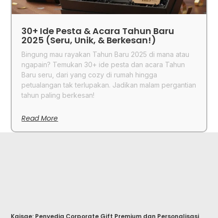
30+ Ide Pesta & Acara Tahun Baru
2025 (Seru, Unik, & Berkesan!)
Bingung mau rayakan Tahun Baru 2025 di mana atau
ngapain? Temukan 30+ ide pesta dan acara Tahun
Baru seru, dari yang cozy di rumah hingga
petualangan tak terlupakan. Jadikan malam pergantian
tahun paling berkesan!
Read More
Kaisae: Penyedia Corporate Gift Premium dan Personalisasi