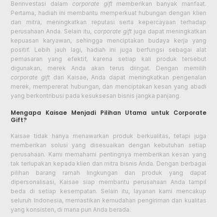
Berinvestasi dalam
corporate gift
memberikan banyak manfaat.
Pertama, hadiah ini membantu memperkuat hubungan dengan klien
dan mitra, meningkatkan reputasi serta kepercayaan terhadap
perusahaan Anda. Selain itu,
corporate gift
juga dapat meningkatkan
kepuasan karyawan, sehingga menciptakan budaya kerja yang
positif. Lebih jauh lagi, hadiah ini juga berfungsi sebagai alat
pemasaran yang efektif, karena setiap kali produk tersebut
digunakan, merek Anda akan terus diingat. Dengan memilih
corporate gift
dari Kaisae, Anda dapat meningkatkan pengenalan
merek, mempererat hubungan, dan menciptakan kesan yang abadi
yang berkontribusi pada kesuksesan bisnis jangka panjang.
Mengapa Kaisae Menjadi Pilihan Utama untuk Corporate
Gift?
Kaisae tidak hanya menawarkan produk berkualitas, tetapi juga
memberikan solusi yang disesuaikan dengan kebutuhan setiap
perusahaan. Kami memahami pentingnya memberikan kesan yang
tak terlupakan kepada klien dan mitra bisnis Anda. Dengan berbagai
pilihan barang ramah lingkungan dan produk yang dapat
dipersonalisasi, Kaisae siap membantu perusahaan Anda tampil
beda di setiap kesempatan. Selain itu, layanan kami mencakup
seluruh Indonesia, memastikan kemudahan pengiriman dan kualitas
yang konsisten, di mana pun Anda berada.