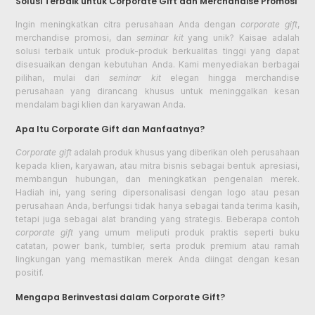
Solusi Terbaik untuk Corporate Gift dan Merchandise Promosi
Ingin meningkatkan citra perusahaan Anda dengan
corporate gift
,
merchandise promosi, dan
seminar kit
yang unik? Kaisae adalah
solusi terbaik untuk produk-produk berkualitas tinggi yang dapat
disesuaikan dengan kebutuhan Anda. Kami menyediakan berbagai
pilihan, mulai dari
seminar kit
elegan hingga merchandise
perusahaan yang dirancang khusus untuk meninggalkan kesan
mendalam bagi klien dan karyawan Anda.
Apa Itu Corporate Gift dan Manfaatnya?
Corporate gift
adalah produk khusus yang diberikan oleh perusahaan
kepada klien, karyawan, atau mitra bisnis sebagai bentuk apresiasi,
membangun hubungan, dan meningkatkan pengenalan merek.
Hadiah ini, yang sering dipersonalisasi dengan logo atau pesan
perusahaan Anda, berfungsi tidak hanya sebagai tanda terima kasih,
tetapi juga sebagai alat branding yang strategis. Beberapa contoh
corporate gift
yang umum meliputi produk praktis seperti buku
catatan, power bank, tumbler, serta produk premium atau ramah
lingkungan yang memastikan merek Anda diingat dengan kesan
positif.
Mengapa Berinvestasi dalam Corporate Gift?