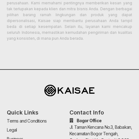
perusahaan. Kami memahami pentingnya memberikan kesan yang
tak terlupakan kepada klien dan mitra bisnis Anda. Dengan berbagai
pilihan barang ramah lingkungan dan produk yang dapat
dipersonalisasi, Kaisae siap membantu perusahaan Anda tampil
beda di setiap kesempatan. Selain itu, layanan kami mencakup
seluruh Indonesia, memastikan kemudahan pengiriman dan kualitas
yang konsisten, di mana pun Anda berada.
Quick Links
Contact Info
Bogor Office
Terms and Conditions
Jl. Taman Kencana No.3, Babakan,
Legal
Kecamatan Bogor Tengah,
Business