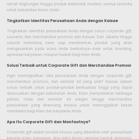
ramah lingkungan hingga produk elektronik modern, semua tersedia
untuk kebutuhan bisnis Anda.
Tingkatkan Identitas Perusahaan Anda dengan Kaisae
Tingkatkan identitas perusahaan Anda dengan solusi
corporate gift
,
souvenir, dan merchandise promosi dari Kaisae. Dari Jakarta hingga
seluruh Indonesia, kami siap memberikan produk yang akan
mengesankan pada acara Anda berikutnya—baik untuk branding,
apresiasi karyawan, maupun hadiah bagi klien Anda.
Solusi Terbaik untuk Corporate Gift dan Merchandise Promosi
Ingin meningkatkan citra perusahaan Anda dengan
corporate gift
,
merchandise promosi, dan
seminar kit
yang unik? Kaisae adalah
solusi terbaik untuk produk-produk berkualitas tinggi yang dapat
disesuaikan dengan kebutuhan Anda. Kami menyediakan berbagai
pilihan, mulai dari
seminar kit
elegan hingga merchandise
perusahaan yang dirancang khusus untuk meninggalkan kesan
mendalam bagi klien dan karyawan Anda.
Apa Itu Corporate Gift dan Manfaatnya?
Corporate gift
adalah produk khusus yang diberikan oleh perusahaan
kepada klien, karyawan, atau mitra bisnis sebagai bentuk apresiasi,