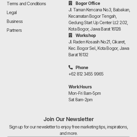
Bogor Office
Terms and Conditions
Jl. Taman Kencana No.3, Babakan,
Legal
Kecamatan Bogor Tengah,
Business
Gedung Start Up Center Lt.2 2.02,
Kota Bogor, Jawa Barat 16128
Partners
Workshop
Jl. Raden Kosasih No.21, Cikaret,
Kec. Bogor Sel., Kota Bogor, Jawa
Barat 16132
Phone
+62 812 3455 9965
Work Hours
Mon-Fri 8am-5pm
Sat 8am-2pm
Join Our Newsletter
Sign up for our newsletter to enjoy free marketing tips, inspirations,
and more.