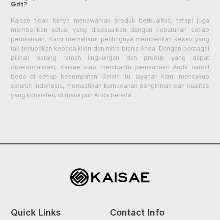
Gift?
Kaisae tidak hanya menawarkan produk berkualitas, tetapi juga
memberikan solusi yang disesuaikan dengan kebutuhan setiap
perusahaan. Kami memahami pentingnya memberikan kesan yang
tak terlupakan kepada klien dan mitra bisnis Anda. Dengan berbagai
pilihan barang ramah lingkungan dan produk yang dapat
dipersonalisasi, Kaisae siap membantu perusahaan Anda tampil
beda di setiap kesempatan. Selain itu, layanan kami mencakup
seluruh Indonesia, memastikan kemudahan pengiriman dan kualitas
yang konsisten, di mana pun Anda berada.
Quick Links
Contact Info