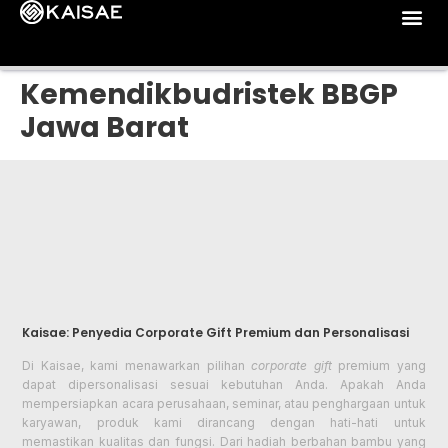
Kemendikbudristek BBGP
Jawa Barat
Kaisae: Penyedia Corporate Gift Premium dan Personalisasi
Di Kaisae, kami menawarkan pilihan
corporate gift
premium yang
dapat dipersonalisasi sesuai kebutuhan Anda. Apakah Anda
mempersiapkan acara perusahaan, seminar, atau penghargaan untuk
karyawan, produk kami dirancang dengan hati-hati untuk
memastikan kualitas dan fungsi. Dari hadiah berbahan bambu yang