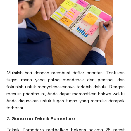
Mulailah hari dengan membuat daftar prioritas. Tentukan
tugas mana yang paling mendesak dan penting, dan
fokuslah untuk menyelesaikannya terlebih dahulu. Dengan
menulis prioritas ini, Anda dapat memastikan bahwa waktu
Anda digunakan untuk tugas-tugas yang memiliki dampak
terbesar
2. Gunakan Teknik Pomodoro
Teknik Pomodoro melibatkan bekerja selama 25 menit