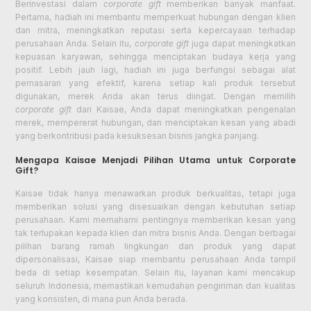
Berinvestasi dalam
corporate gift
memberikan banyak manfaat.
Pertama, hadiah ini membantu memperkuat hubungan dengan klien
dan mitra, meningkatkan reputasi serta kepercayaan terhadap
perusahaan Anda. Selain itu,
corporate gift
juga dapat meningkatkan
kepuasan karyawan, sehingga menciptakan budaya kerja yang
positif. Lebih jauh lagi, hadiah ini juga berfungsi sebagai alat
pemasaran yang efektif, karena setiap kali produk tersebut
digunakan, merek Anda akan terus diingat. Dengan memilih
corporate gift
dari Kaisae, Anda dapat meningkatkan pengenalan
merek, mempererat hubungan, dan menciptakan kesan yang abadi
yang berkontribusi pada kesuksesan bisnis jangka panjang.
Mengapa Kaisae Menjadi Pilihan Utama untuk Corporate
Gift?
Kaisae tidak hanya menawarkan produk berkualitas, tetapi juga
memberikan solusi yang disesuaikan dengan kebutuhan setiap
perusahaan. Kami memahami pentingnya memberikan kesan yang
tak terlupakan kepada klien dan mitra bisnis Anda. Dengan berbagai
pilihan barang ramah lingkungan dan produk yang dapat
dipersonalisasi, Kaisae siap membantu perusahaan Anda tampil
beda di setiap kesempatan. Selain itu, layanan kami mencakup
seluruh Indonesia, memastikan kemudahan pengiriman dan kualitas
yang konsisten, di mana pun Anda berada.