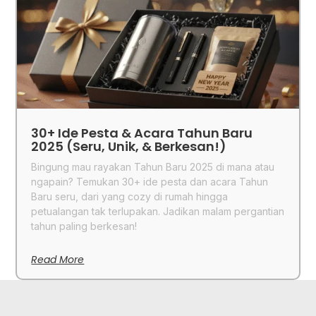
30+ Ide Pesta & Acara Tahun Baru
2025 (Seru, Unik, & Berkesan!)
Bingung mau rayakan Tahun Baru 2025 di mana atau
ngapain? Temukan 30+ ide pesta dan acara Tahun
Baru seru, dari yang cozy di rumah hingga
petualangan tak terlupakan. Jadikan malam pergantian
tahun paling berkesan!
Read More