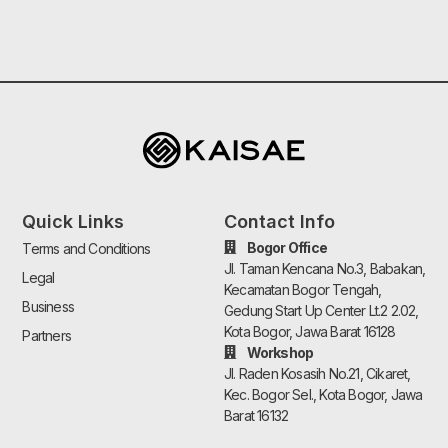
Quick Links
Contact Info
Bogor Office
Terms and Conditions
Jl. Taman Kencana No.3, Babakan,
Legal
Kecamatan Bogor Tengah,
Business
Gedung Start Up Center Lt.2 2.02,
Kota Bogor, Jawa Barat 16128
Partners
Workshop
Jl. Raden Kosasih No.21, Cikaret,
Kec. Bogor Sel., Kota Bogor, Jawa
Barat 16132