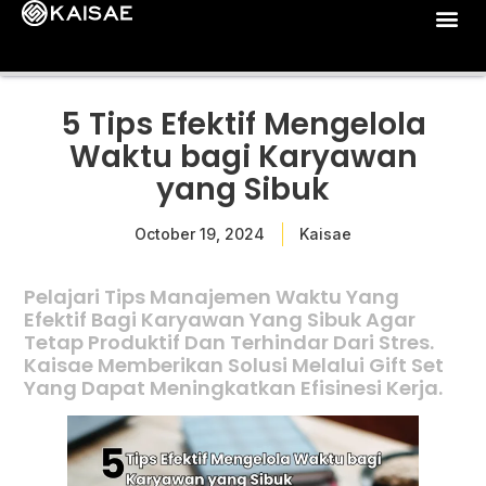
5 Tips Efektif Mengelola
Waktu bagi Karyawan
yang Sibuk
October 19, 2024
Kaisae
Pelajari Tips Manajemen Waktu Yang
Efektif Bagi Karyawan Yang Sibuk Agar
Tetap Produktif Dan Terhindar Dari Stres.
Kaisae Memberikan Solusi Melalui Gift Set
Yang Dapat Meningkatkan Efisinesi Kerja.