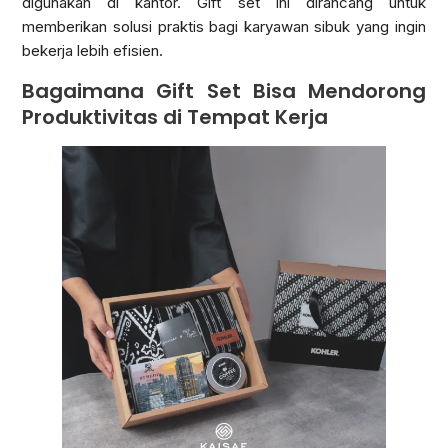
digunakan di kantor. Gift set ini dirancang untuk
memberikan solusi praktis bagi karyawan sibuk yang ingin
bekerja lebih efisien.
Bagaimana Gift Set Bisa Mendorong
Produktivitas di Tempat Kerja