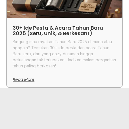
30+ Ide Pesta & Acara Tahun Baru
2025 (Seru, Unik, & Berkesan!)
Bingung mau rayakan Tahun Baru 2025 di mana atau
ngapain? Temukan 30+ ide pesta dan acara Tahun
Baru seru, dari yang cozy di rumah hingga
petualangan tak terlupakan. Jadikan malam pergantian
tahun paling berkesan!
Read More