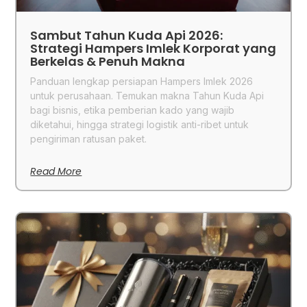
Sambut Tahun Kuda Api 2026:
Strategi Hampers Imlek Korporat yang
Berkelas & Penuh Makna
Panduan lengkap persiapan Hampers Imlek 2026
untuk perusahaan. Temukan makna Tahun Kuda Api
bagi bisnis, etika pemberian kado yang wajib
diketahui, hingga strategi logistik anti-ribet untuk
pengiriman ratusan paket.
Read More