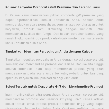
Kaisae: Penyedia Corporate Gift Premium dan Personalisasi
Di Kaisae, kami menawarkan pilihan
corporate gift
premium yang
dapat dipersonalisasi sesuai kebutuhan Anda. Apakah Anda
mempersiapkan acara perusahaan, seminar, atau penghargaan untuk
karyawan, produk kami dirancang dengan hati-hati untuk
memastikan kualitas dan fungsi. Dari hadiah berbahan bambu yang
ramah lingkungan hingga produk elektronik modern, semua tersedia
untuk kebutuhan bisnis Anda.
Tingkatkan Identitas Perusahaan Anda dengan Kaisae
Tingkatkan identitas perusahaan Anda dengan solusi
corporate gift
,
souvenir, dan merchandise promosi dari Kaisae. Dari Jakarta hingga
seluruh Indonesia, kami siap memberikan produk yang akan
mengesankan pada acara Anda berikutnya—baik untuk branding,
apresiasi karyawan, maupun hadiah bagi klien Anda.
Solusi Terbaik untuk Corporate Gift dan Merchandise Promosi
Ingin meningkatkan citra perusahaan Anda dengan
corporate gift
,
merchandise promosi, dan
seminar kit
yang unik? Kaisae adalah
solusi terbaik untuk produk-produk berkualitas tinggi yang dapat
disesuaikan dengan kebutuhan Anda. Kami menyediakan berbagai