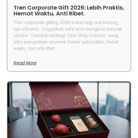
Tren Corporate Gift 2026: Lebih Praktis,
Hemat Waktu, Anti Ribet.
Tren corporate gifting 2026 bukan lagi soal barang,
tapi efisiensi. Tinggalkan cara lama mengurus banyak
vendor. Temukan strategi ‘One-Stop Solution’ yang
bikin pengadaan souvenir kantor jadi praktis, hemat
waktu, dan anti ribet.
Read More