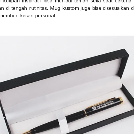
utipan inspiratif bisa menjadi teman setia saat bekerja. 
 di tengah rutinitas. Mug kustom juga bisa disesuaikan 
 memberi kesan personal.