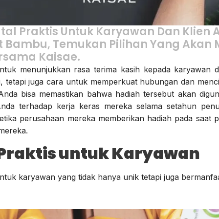
al Praktis Untuk Karyawan Dan Klien 
et Bambu, Temukan Pilihan Yang Akan
ersama Kaisae.
untuk menunjukkan rasa terima kasih kepada karyawan 
si, tetapi juga cara untuk memperkuat hubungan dan me
Anda bisa memastikan bahwa hadiah tersebut akan digunak
 Anda terhadap kerja keras mereka selama setahun pe
ketika perusahaan mereka memberikan hadiah pada saat p
 mereka.
 Praktis untuk Karyawan
ntuk karyawan yang tidak hanya unik tetapi juga bermanfaa