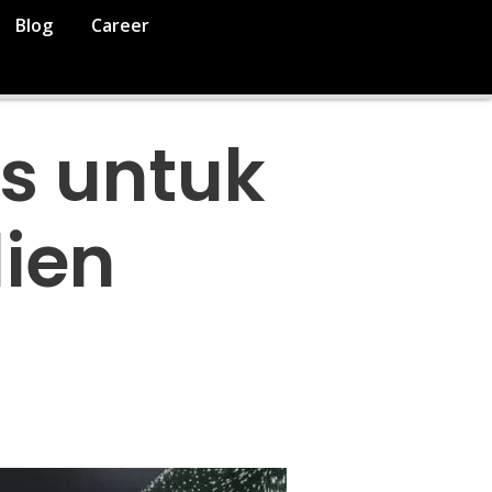
Blog
Career
is untuk
ien