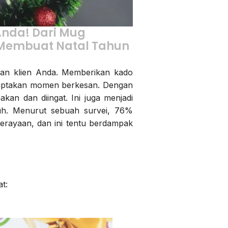
Anda! Dari Mug
 Membuat Natal Tahun
dan klien Anda. Memberikan kado
nciptakan momen berkesan. Dengan
an dan diingat. Ini juga menjadi
nuh. Menurut sebuah survei, 76%
erayaan, dan ini tentu berdampak
t: