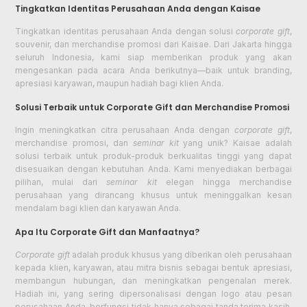
Tingkatkan Identitas Perusahaan Anda dengan Kaisae
Tingkatkan identitas perusahaan Anda dengan solusi
corporate gift
,
souvenir, dan merchandise promosi dari Kaisae. Dari Jakarta hingga
seluruh Indonesia, kami siap memberikan produk yang akan
mengesankan pada acara Anda berikutnya—baik untuk branding,
apresiasi karyawan, maupun hadiah bagi klien Anda.
Solusi Terbaik untuk Corporate Gift dan Merchandise Promosi
Ingin meningkatkan citra perusahaan Anda dengan
corporate gift
,
merchandise promosi, dan
seminar kit
yang unik? Kaisae adalah
solusi terbaik untuk produk-produk berkualitas tinggi yang dapat
disesuaikan dengan kebutuhan Anda. Kami menyediakan berbagai
pilihan, mulai dari
seminar kit
elegan hingga merchandise
perusahaan yang dirancang khusus untuk meninggalkan kesan
mendalam bagi klien dan karyawan Anda.
Apa Itu Corporate Gift dan Manfaatnya?
Corporate gift
adalah produk khusus yang diberikan oleh perusahaan
kepada klien, karyawan, atau mitra bisnis sebagai bentuk apresiasi,
membangun hubungan, dan meningkatkan pengenalan merek.
Hadiah ini, yang sering dipersonalisasi dengan logo atau pesan
perusahaan Anda, berfungsi tidak hanya sebagai tanda terima kasih,