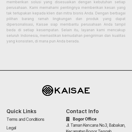
memberikan solusi yang disesuaikan dengan kebutuhan setiap
perusahaan. Kami memahami pentingnya memberikan kesan yang
tak terlupakan kepada klien dan mitra bisnis Anda. Dengan berbagai
pilihan barang ramah lingkungan dan produk yang dapat
dipersonalisasi, Kaisae siap membantu perusahaan Anda tampil
beda di setiap kesempatan. Selain itu, layanan kami mencakup
seluruh Indonesia, memastikan kemudahan pengiriman dan kualitas
yang konsisten, di mana pun Anda berada.
Quick Links
Contact Info
Bogor Office
Terms and Conditions
Jl. Taman Kencana No.3, Babakan,
Legal
Kecamatan Bogor Tengah,