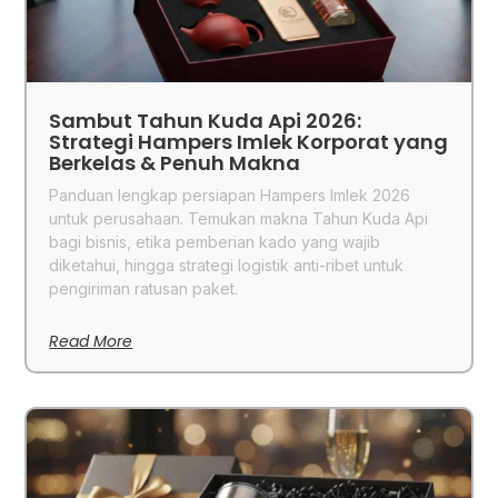
Sambut Tahun Kuda Api 2026:
Strategi Hampers Imlek Korporat yang
Berkelas & Penuh Makna
Panduan lengkap persiapan Hampers Imlek 2026
untuk perusahaan. Temukan makna Tahun Kuda Api
bagi bisnis, etika pemberian kado yang wajib
diketahui, hingga strategi logistik anti-ribet untuk
pengiriman ratusan paket.
Read More