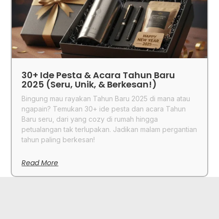
30+ Ide Pesta & Acara Tahun Baru
2025 (Seru, Unik, & Berkesan!)
Bingung mau rayakan Tahun Baru 2025 di mana atau
ngapain? Temukan 30+ ide pesta dan acara Tahun
Baru seru, dari yang cozy di rumah hingga
petualangan tak terlupakan. Jadikan malam pergantian
tahun paling berkesan!
Read More