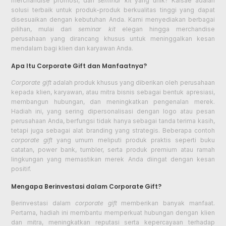
merchandise promosi, dan
seminar kit
yang unik? Kaisae adalah
solusi terbaik untuk produk-produk berkualitas tinggi yang dapat
disesuaikan dengan kebutuhan Anda. Kami menyediakan berbagai
pilihan, mulai dari
seminar kit
elegan hingga merchandise
perusahaan yang dirancang khusus untuk meninggalkan kesan
mendalam bagi klien dan karyawan Anda.
Apa Itu Corporate Gift dan Manfaatnya?
Corporate gift
adalah produk khusus yang diberikan oleh perusahaan
kepada klien, karyawan, atau mitra bisnis sebagai bentuk apresiasi,
membangun hubungan, dan meningkatkan pengenalan merek.
Hadiah ini, yang sering dipersonalisasi dengan logo atau pesan
perusahaan Anda, berfungsi tidak hanya sebagai tanda terima kasih,
tetapi juga sebagai alat branding yang strategis. Beberapa contoh
corporate gift
yang umum meliputi produk praktis seperti buku
catatan, power bank, tumbler, serta produk premium atau ramah
lingkungan yang memastikan merek Anda diingat dengan kesan
positif.
Mengapa Berinvestasi dalam Corporate Gift?
Berinvestasi dalam
corporate gift
memberikan banyak manfaat.
Pertama, hadiah ini membantu memperkuat hubungan dengan klien
dan mitra, meningkatkan reputasi serta kepercayaan terhadap