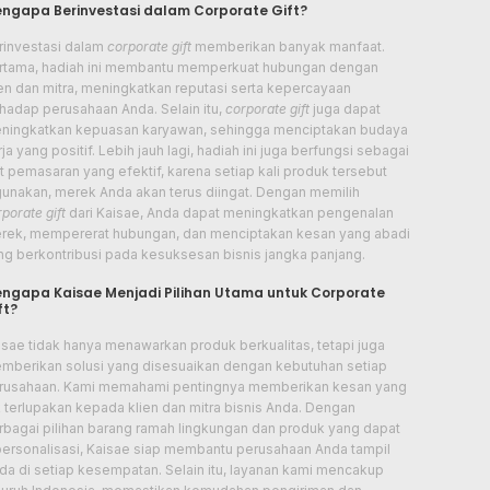
ngapa Berinvestasi dalam Corporate Gift?
rinvestasi dalam
corporate gift
memberikan banyak manfaat.
rtama, hadiah ini membantu memperkuat hubungan dengan
ien dan mitra, meningkatkan reputasi serta kepercayaan
rhadap perusahaan Anda. Selain itu,
corporate gift
juga dapat
ningkatkan kepuasan karyawan, sehingga menciptakan budaya
ja yang positif. Lebih jauh lagi, hadiah ini juga berfungsi sebagai
at pemasaran yang efektif, karena setiap kali produk tersebut
gunakan, merek Anda akan terus diingat. Dengan memilih
porate gift
dari Kaisae, Anda dapat meningkatkan pengenalan
rek, mempererat hubungan, dan menciptakan kesan yang abadi
ng berkontribusi pada kesuksesan bisnis jangka panjang.
ngapa Kaisae Menjadi Pilihan Utama untuk Corporate
ft?
isae tidak hanya menawarkan produk berkualitas, tetapi juga
mberikan solusi yang disesuaikan dengan kebutuhan setiap
rusahaan. Kami memahami pentingnya memberikan kesan yang
k terlupakan kepada klien dan mitra bisnis Anda. Dengan
rbagai pilihan barang ramah lingkungan dan produk yang dapat
personalisasi, Kaisae siap membantu perusahaan Anda tampil
da di setiap kesempatan. Selain itu, layanan kami mencakup