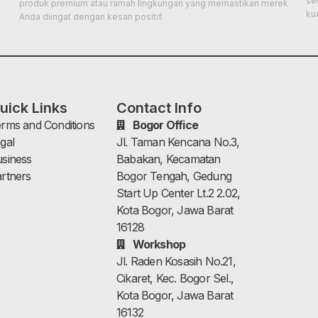
se
produk premium atau ramah lingkungan yang memastikan merek
ku
Anda diingat dengan kesan positif.
uick Links
Contact Info
rms and Conditions
Bogor Office
gal
Jl. Taman Kencana No.3,
siness
Babakan, Kecamatan
rtners
Bogor Tengah, Gedung
Start Up Center Lt.2 2.02,
Kota Bogor, Jawa Barat
16128
Workshop
Jl. Raden Kosasih No.21,
Cikaret, Kec. Bogor Sel.,
Kota Bogor, Jawa Barat
16132