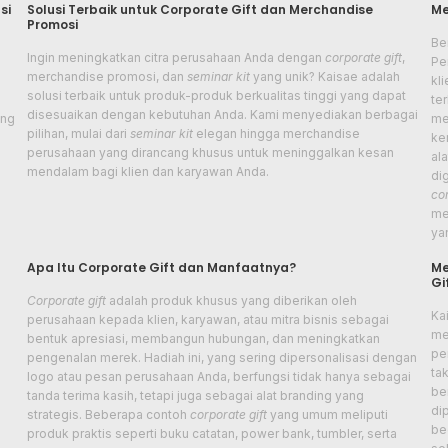
si
Solusi Terbaik untuk Corporate Gift dan Merchandise
Me
Promosi
Be
Ingin meningkatkan citra perusahaan Anda dengan
corporate gift
,
Pe
merchandise promosi, dan
seminar kit
yang unik? Kaisae adalah
kl
solusi terbaik untuk produk-produk berkualitas tinggi yang dapat
te
disesuaikan dengan kebutuhan Anda. Kami menyediakan berbagai
ang
me
pilihan, mulai dari
seminar kit
elegan hingga merchandise
ker
perusahaan yang dirancang khusus untuk meninggalkan kesan
al
mendalam bagi klien dan karyawan Anda.
di
cor
me
ya
Apa Itu Corporate Gift dan Manfaatnya?
Me
Gi
Corporate gift
adalah produk khusus yang diberikan oleh
Ka
a
perusahaan kepada klien, karyawan, atau mitra bisnis sebagai
me
bentuk apresiasi, membangun hubungan, dan meningkatkan
pe
pengenalan merek. Hadiah ini, yang sering dipersonalisasi dengan
ta
logo atau pesan perusahaan Anda, berfungsi tidak hanya sebagai
be
tanda terima kasih, tetapi juga sebagai alat branding yang
di
strategis. Beberapa contoh
corporate gift
yang umum meliputi
be
produk praktis seperti buku catatan, power bank, tumbler, serta